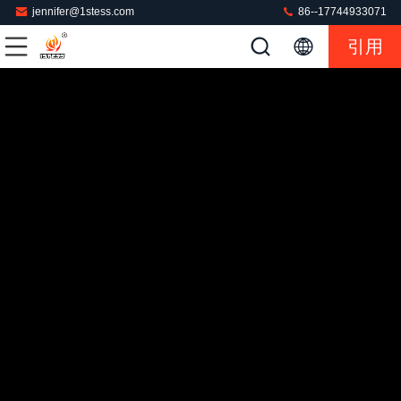
jennifer@1stess.com
86--17744933071
引用