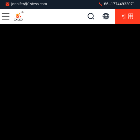
jennifer@1stess.com
86--17744933071
引用