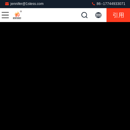
jennifer@1stess.com
86--17744933071
引用