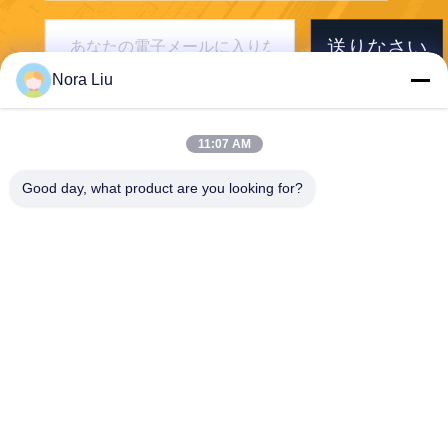
送りなさい
Nora Liu
11:07 AM
Good day, what product are you looking for?
Shenzhen First Tech Co., Ltd.
jennifer@1stess.com
86--17744933071
1404-1405AタワーA、華海
金融クリエイティブセンタ
ー、No.5073夢海大道、深セ
ン・香港協力区前海、深セ
ン、中国