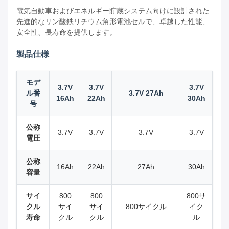
電気自動車およびエネルギー貯蔵システム向けに設計された
先進的なリン酸鉄リチウム角形電池セルで、卓越した性能、
安全性、長寿命を提供します。
製品仕様
モデ
3.7V
3.7V
3.7V
ル番
3.7V 27Ah
16Ah
22Ah
30Ah
号
公称
3.7V
3.7V
3.7V
3.7V
電圧
公称
16Ah
22Ah
27Ah
30Ah
容量
サイ
800
800
800サ
クル
サイ
サイ
800サイクル
イク
寿命
クル
クル
ル