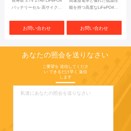
長寿命 3.7V 27Ah LiFePO4
高速放電率と優れた低温性
3
エ
バッテリーセル 高サイクル
能を持つ高度なLiFePO4バ
酸
サ
寿命 低劣化率 工業用
ッテリーセル3.7V 27Ah
し
お問い合わせ
お問い合わせ
あなたの照会を送りなさい
ご要望を 送信してくださ
い できるだけ早く 返信
します