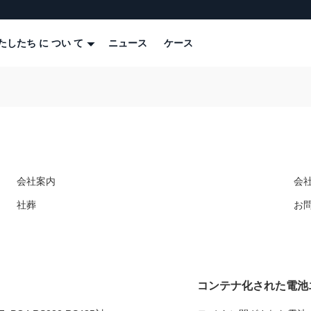
たしたち に つい て
ニュース
ケース
会社案内
会
社葬
お
コンテナ化された電池