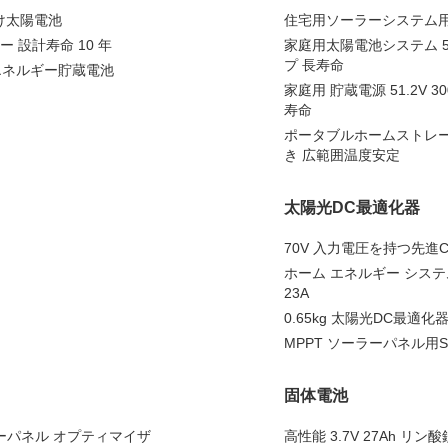
け太陽電池
住宅用ソーラーシステム用
 設計寿命 10 年
家庭用太陽電池システム 51.
プ 長寿命
エネルギー貯蔵電池
家庭用 貯蔵電源 51.2V 30
寿命
ポータブルホームストレージシ
き 広範囲温度安定
太陽光DC最適化器
70V 入力電圧を持つ先進CO
ホーム エネルギー システ
23A
0.65kg 太陽光DC最適化器
MPPT ソーラーパネル用Sa
固体電池
ーラーパネル オプティマイザ
高性能 3.7V 27Ah