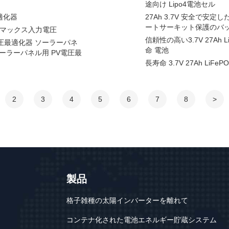
途向け Lipo4電池セル
適化器
27Ah 3.7V 安全で安
ートサーキット保護のバ
0V マックス入力電圧
信頼性の高い3.7V 27Ah
電圧最適化器 ソーラーパネ
命 電池
ソーラーパネル用 PV電圧最
長寿命 3.7V 27Ah L
2
3
4
5
6
7
8
>
製品
格子雑種の太陽インバーターを離れて
コンテナ化された電池エネルギー貯蔵システム