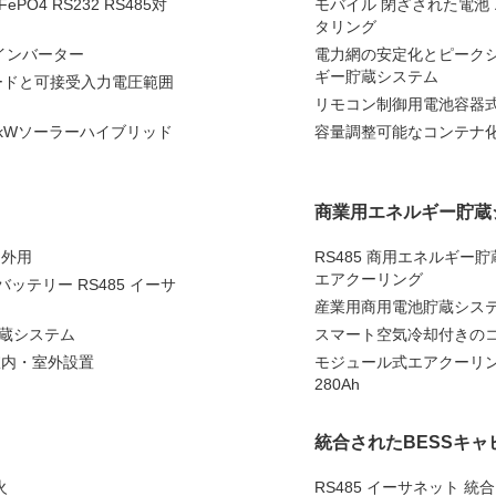
O4 RS232 RS485対
モバイル 閉ざされた電池 エ
タリング
ラーインバーター
電力網の安定化とピーク
ギー貯蔵システム
ードと可接受入力電圧範囲
リモコン制御用電池容器式エ
11kWソーラーハイブリッド
容量調整可能なコンテナ化
商業用エネルギー貯蔵
内外用
RS485 商用エネルギー貯蔵
エアクーリング
バッテリー RS485 イーサ
産業用商用電池貯蔵システ
貯蔵システム
スマート空気冷却付きのコ
 室内・室外設置
モジュール式エアクーリング
280Ah
統合されたBESSキャ
火
RS485 イーサネット 統合 