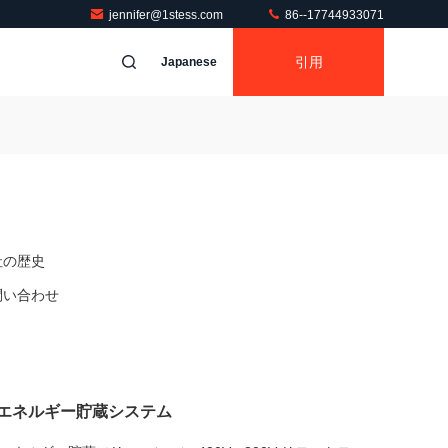
jennifer@1stess.com
86--17744933071
引用
Japanese
社の歴史
問い合わせ
エネルギー貯蔵システム