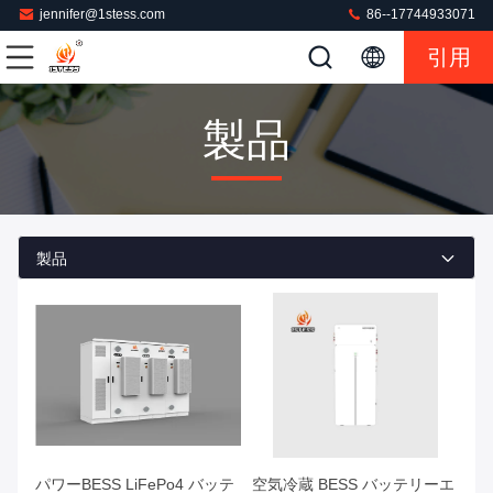
jennifer@1stess.com
86--17744933071
引用
製品
製品
パワーBESS LiFePo4 バッテ
空気冷蔵 BESS バッテリーエ